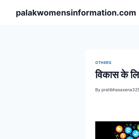
Skip
palakwomensinformation.com
to
content
OTHERS
विकास के लि
By
pratibhasaxena32