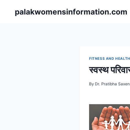
Skip
palakwomensinformation.com
to
content
FITNESS AND HEALT
स्वस्थ परिव
By
Dr. Pratibha Saxe