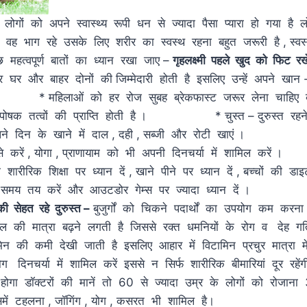
ं को अपने स्वास्थ्य रूपी धन से ज्यादा पैसा प्यारा हो गया है 
वह भाग रहे उसके लिए शरीर का स्वस्थ रहना बहुत जरूरी है , स्व
 महत्वपूर्ण बातों का ध्यान रखा जाए –
गृहलक्ष्मी पहले खुद को फिट रखे
घर और बाहर दोनों की जिम्मेदारी होती है इसलिए उन्हें अपने खान -
हिलाओं को हर रोज सुबह ब्रेकफास्ट जरूर लेना चाहिए क्य
 पोषक तत्वों की प्राप्ति होती है । * चुस्त – दुरुस्त रहने
ए अपने दिन के खाने में दाल , दही , सब्जी और 
प से करें , योगा , प्राणायाम को भी अपनी दिनचर्या में शामिल
 शारीरिक शिक्षा पर ध्यान दें , खाने पीने पर ध्यान दें , बच्चों की डा
ट का समय तय करें और आउटडोर गेम्स पर ज्याद
ं की सेहत रहे दुरुस्त –
बुजुर्गों को चिकने पदार्थों का उपयोग कम करना
स्ट्रॉल की मात्रा बढ़ने लगती है जिससे रक्त धमनियों के रोग व देह
 विटामिन की कमी देखी जाती है इसलिए आहार में विटामिन प्रचुर मात्रा 
ग दिनचर्या में शामिल करें इससे न सिर्फ शारीरिक बीमारियां दूर रहे
ा डॉक्टरों की मानें तो 60 से ज्यादा उम्र के लोगों को रोजा
 है इसमें टहलना , जॉगिंग , योग , कसरत 