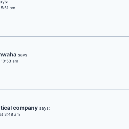
ays:
t 5:51 pm
shwaha
says:
t 10:53 am
tical company
says:
 at 3:48 am