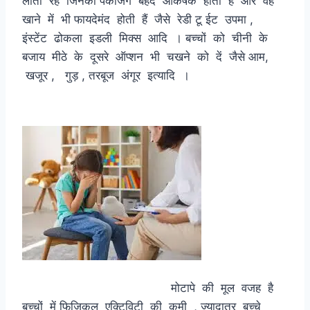
लाती रहे जिनकी पैकेजिंग बेहद आकर्षक होती है और वह
खाने में भी फायदेमंद होती हैं जैसे रेडी टू ईट उपमा ,
इंस्टेंट ढोकला इडली मिक्स आदि । बच्चों को चीनी के
बजाय मीठे के दूसरे ऑप्शन भी चखने को दें जैसे आम,
खजूर , गुड़ , तरबूज अंगूर इत्यादि ।
मोटापे की मूल वजह है
बच्चों में फिजिकल एक्टिविटी की कमी , ज्यादातर बच्चे