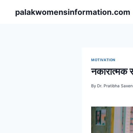
Skip
palakwomensinformation.com
to
content
MOTIVATION
नकारात्मक सोच
By
Dr. Pratibha Saxe