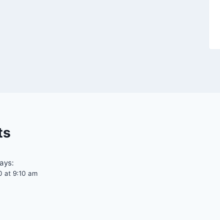
ts
ays:
0 at 9:10 am