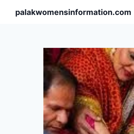
Skip
palakwomensinformation.com
to
content