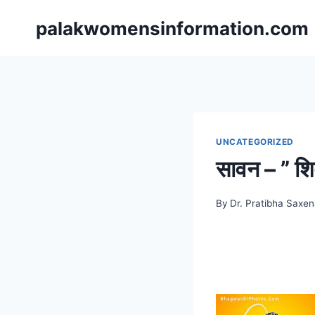
Skip
palakwomensinformation.com
to
content
UNCATEGORIZED
सावन – ” शिव
By
Dr. Pratibha Saxe