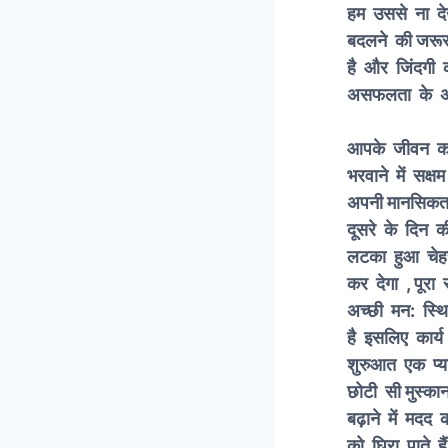
हम उससे ना दे
बदलने
है और जिंदगी क
असफलता के अ
उम्मीद 
आपके जीवन का 
भरवाने 
अपनी मानसिकत
दूसरे के दिन 
लटका हुआ चेहरा
कर देगा ,
पूरा
अच्छी मन: स्थि
है इसलिए कार्
शुरुआत एक प्या
छोटी सी मुस्क
बढ़ाने में मद
को घिरा पाते ह