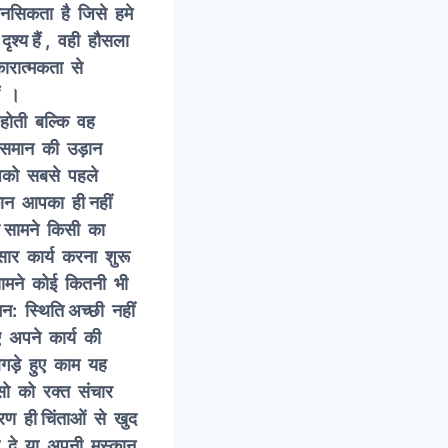
ानसिकता है जिसे हमे
ृश्य हैं , वही हौसला
कारात्मकता से
चम लहराते हैं ।
बल्कि वह
आसमान की उड़ान
बसे पहले
ान आपका ही नहीं
र सामने किसी का
सार कार्य करना शुरू
सामने कोई कितनी भी
मन: स्थिति अच्छी नहीं
 अपने कार्य की
िगड़े हुए काम यह
सो को रक्त संचार
रण ही चिंताओं से खुद
ला दे या अपनी मुस्कान