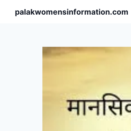
Skip
palakwomensinformation.com
to
content